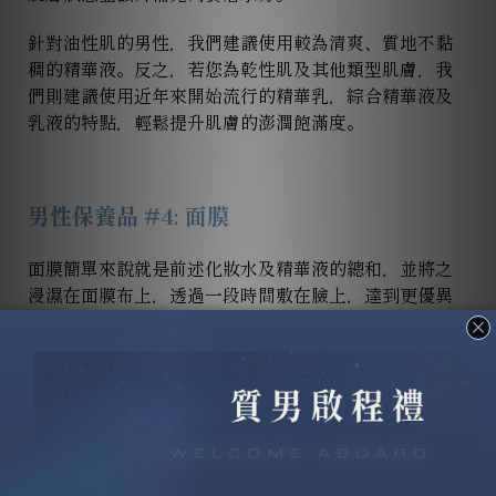
針對油性肌的男性，我們建議使用較為清爽、質地不黏
稠的精華液。反之，若您為乾性肌及其他類型肌膚，我
們則建議使用近年來開始流行的精華乳，綜合精華液及
乳液的特點，輕鬆提升肌膚的澎潤飽滿度。
男性保養品 #4: 面膜
面膜簡單來說就是前述化妝水及精華液的總和，並將之
浸濕在面膜布上，透過一段時間敷在臉上，達到更優異
的保養效果。市面上的面膜大致可以分為2種：清潔面膜
和保濕面膜。清潔面膜主要功效是深層清潔毛孔內的污
垢和去除多餘的老廢角質，特別適合油性肌膚的男生，
建議每週使用一次。保濕面膜則更為強調營養的提供，
是濃縮的肌膚營養保養品。使用保濕面膜時，可以替代
平常的護膚步驟，一般建議2-3天即可使用一次。因其含
豐富營養，不建議過於頻繁使用，以免給皮膚帶來負