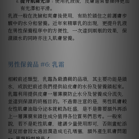
提升肌膚光澤
：使用乳液後，皮膚通常會顯得更加
有光澤和平滑。
乳液一般在洗臉和爽膚後使用，有助於鎖住之前護膚步
驟中的水分和營養。近年來精華乳的出現，更提升乳液
在男性保養程序中的方便性，一次達到兩瓶的效果，保
濕鎖水的同時亦注入肌膚營養。
男性保養品 #
6
: 乳霜
相較前述類型，乳霜為最濃稠的品項，其主要功能是鎖
水，或說把前述我們提供給皮膚的水份及營養鎖起來。
乳霜利用提供皮膚一層薄膜防止水分及營養成分流失，
並達到保濕的終極目的。不過需注意的是，男性肌膚較
女性肌膚油脂分泌本就較為旺盛，是不是需要額外再添
上一層薄膜來鎖住成分值得各位質男們思考。一般來
說，若不是乾性肌膚，建議少量使用即可，否則畫蛇添
足反而會因太過滋潤造成毛孔堵塞，額外產生肌膚問題
ex.
黑頭粉刺增長！