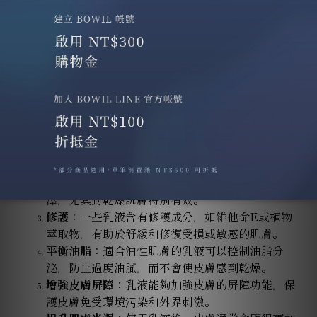
擔。
男性保養品 #
5
: 乳液/精華乳
乳液在護膚中的主要效用是保濕和鎖水。以下是乳液的
一些具體效用：
保濕
：乳液能夠幫助皮膚保持水分，防止水分流
失，使肌膚保持柔潤和光滑。
滋潤
：它能提供額外的滋養，使皮膚更有彈性和光
澤，尤其對乾燥肌膚特別有效。
修護
：一些乳液含有修護成分，如維他命E或植物
萃取物，有助於舒緩和修復受損或敏感的肌膚。
平衡油脂
：適合油性肌膚的乳液可以控制油脂分
泌，防止過度油膩，而不會使皮膚感到乾燥。
增強皮膚屏障
：乳液能夠加強皮膚的屏障功能，保
護皮膚免受環境污染和外界刺激。