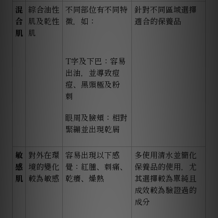
混
綜合油性
不同部位有不同特
針對不同區域選擇
合
肌及乾性
徵，如：
適合的保養品
肌
肌
T
字及下巴：容易
出油，並導致痘
痘、黑頭極及粉
刺
眼周及臉頰：相對
緊繃並出現乾屑
敏
對外在環
容易出現以下感
多使用清水並簡化
感
境的變化
覺：紅腫、刺痛、
保養品的使用，尤
肌
較為敏感
乾癢、燥熱
其選擇較為單純且
成效較為驗證過的
成分