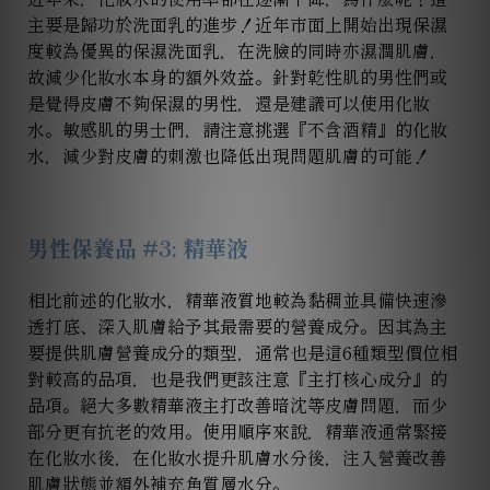
主要是歸功於洗面乳的進步！近年市面上開始出現保濕
度較為優異的保濕洗面乳，在洗臉的同時亦濕潤肌膚，
故減少化妝水本身的額外效益。針對乾性肌的男性們或
是覺得皮膚不夠保濕的男性，還是建議可以使用化妝
水。敏感肌的男士們，請注意挑選『不含酒精』的化妝
水，減少對皮膚的刺激也降低出現問題肌膚的可能！
男性保養品 #
3
: 精華液
相比前述的化妝水，精華液質地較為黏稠並具備快速滲
透打底、深入肌膚給予其最需要的營養成分。因其為主
要提供肌膚營養成分的類型，通常也是這6種類型價位相
對較高的品項，也是我們更該注意『主打核心成分』的
品項。絕大多數精華液主打改善暗沈等皮膚問題，而少
部分更有抗老的效用。使用順序來說，精華液通常緊接
在化妝水後，在化妝水提升肌膚水分後，注入營養改善
肌膚狀態並額外補充角質層水分。