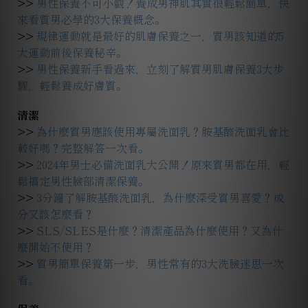
>>
男性保養不可小覷！養成男神肌其實很輕鬆簡單，快
來看質男必學的3大保養概念。
>>
規律運動就是最好的肌膚保養之一，質男該知道的5
大運動前後保養秘辛。
>>
男性保養新手看過來，立刻了解質男肌膚保養3大步
驟，輕鬆養成好膚質。
清潔
>>
為什麼質男應該使用專屬洗面乳？胺基酸洗面乳會比
較好嗎？完整解答一次看。
>>
2024年男士必備洗面乳大公開！原來質男都在用，輕
鬆搞定男性臉部清潔保養。
>>
3分鐘了解胺基酸洗面乳，為什麼深受質男喜愛？成
分又該怎麼看？
>>
SLS/SLES是什麼？清潔產品為什麼使用？又為什
麼開始不使用？
>>
質男簡單保養第一步，男性常有的3大洗臉迷思一次
看。