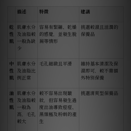
描述
特徵
建議
乾
肌膚水分
容易有緊繃、乾燥
挑選較濕且滋潤的
性
及油脂較
的感覺，並發生脫
保養品
肌
一般為缺
屑等情形
少
中
肌膚水分
毛孔細緻且平滑
維持基本清潔及保
性
及油脂比
濕即可，較不需額
肌
例正常
外特別保養
油
肌膚水分
較不容易出現皺
挑選清爽型保養品
性
及油脂較
紋，但容易發生過
肌
一般為
度出油導致痘痘、
高，毛孔
黑頭極及粉刺的產
較大
生