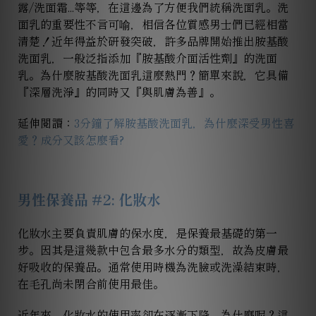
露/洗面霜...等等，在這邊為了方便我們統稱洗面乳。洗
面乳的重要性不言可喻，相信各位質感男士們已經相當
清楚！近年得益於研發突破，許多品牌開始推出胺基酸
洗面乳，一般泛指添加『胺基酸介面活性劑』的洗面
乳。為什麼胺基酸洗面乳這麼熱門？簡單來說，它具備
『深層洗淨』的同時又『與肌膚為善』。
延伸閱讀：
3分鐘了解胺基酸洗面乳，為什麼深受男性喜
愛？成分又該怎麼看?
男性保養品 #
2
: 化妝水
化妝水主要負責肌膚的保水度，是保養最基礎的第一
步。因其是這幾款中包含最多水分的類型，故為皮膚最
好吸收的保養品。通常使用時機為洗臉或洗澡結束時，
在毛孔尚未閉合前使用最佳。
近年來，化妝水的使用率卻在逐漸下降，為什麼呢？這