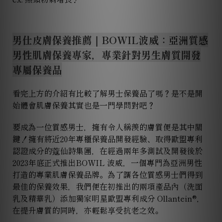
男仕皮膚保養推薦｜BOWIL波威：亞洲質感
男性肌膚保養專家，專業針對男生膚質開發
專屬保養品
看完上方的介紹有比較了解男士保養品了嗎？是不是開
始體會肌膚保養其實也是一門學問對吧？
要成為一位質感男士，擁有令人稱羨的膚質便是其中關
鍵！擁有將近20年專櫃保養品開發經驗、取得歐盟專利
認證成分的蔻仙詩集團，在經過兩年多測試及開發後於
2023年底正式推出BOWIL 波威，一個專門為亞洲男性
打造的專業肌膚保養品牌。為了讓各位質感男士們得到
最佳的保養效果，我們便在初推出的兩項產品內（洗面
乳及精華乳）添加獨家明星歐盟專利成分 Ollantein®，
在提升膚質的同時，亦輕鬆享受抗老之效。