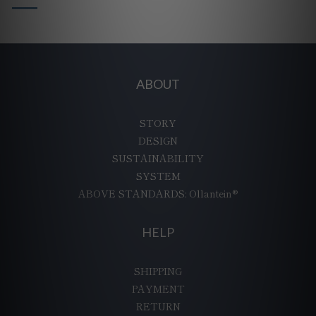
是一種對自己的標準很多人以為質男是「很會打扮的男人」。
其實不是。真正的質男，未必高調，甚至未必特別愛炫耀。但
他們有一個共通點：對自己有標準。可能是每天固定運動，
可能是對工作保持
ABOUT
STORY
DESIGN
SUSTAINABILITY
SYSTEM
ABOVE STANDARDS: Ollantein®
HELP
SHIPPING
PAYMENT
RETURN