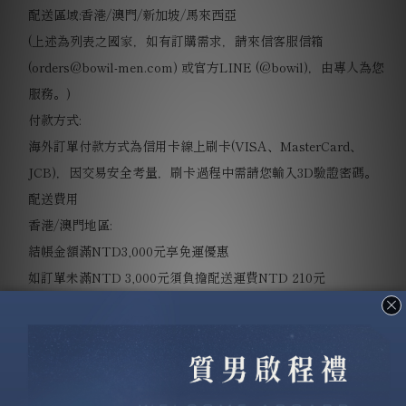
配送區域
:
香港
/
澳門
/
新加坡
/
馬來西亞
(
上述為列表之國家，如有訂購需求，請來信客服信箱
(orders@bowil-men.com) 或官方LINE (@bowil)，由專人為您
服務。
)
付款方式
:
海外訂單付款方式為信用卡線上刷卡
(VISA
、
MasterCard
、
JCB)
，因交易安全考量，刷卡過程中需請您輸入
3D
驗證密碼。
配送費用
香港
/
澳門地區
:
結帳金額滿
NTD3,000
元享免運優惠
如訂單未滿
NTD 3,000
元須負擔配送運費
NTD 210
元
新加坡
/
馬來西亞地區
:
結帳金額滿
NTD3,000
元享免運優惠
如訂單未滿
NTD 3,000
元須負擔配送運費
NTD 350
元
(
新加坡及馬來西亞地區皆不含進口關稅，如需關稅，該費用需由