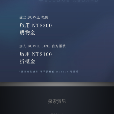
您自行負擔
)
配送時間
:
商品寄出後約
5-10
個工作日送達，周六、周日恕不進行
配送。如欲農曆年、天然災害或不可抗力之因素期間，則以物流
配送實際狀況為主
配送方式
:
以
7-11
門市為主，如需宅配服務，請來信與客服聯絡
配送須知
:
訂單成立後相關問題，請直接於營業時間私訊官方
Line
，或是來信詢問，將由專人為您處理
;
入訂單已進入安排出貨
流程或已出貨，恕無法修改或取消訂單。
產品保固
/
售後服務
:
國際訂購恕不接受
7
天鑑賞期，除商品瑕疵
外，恕不接受退貨，請於下單前先行確認。
BOWIL保有變更運費及相關配送服務之權利，並保留最終解釋權。
探索質男