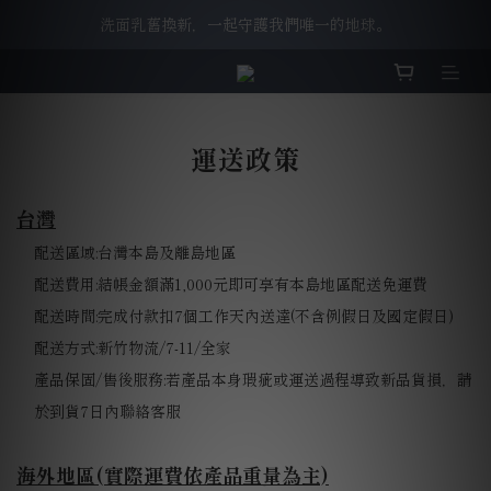
洗面乳舊換新，一起守護我們唯一的地球。
ELEVATION 質男會籍，全新改版上線。
ELEVATION 質男會籍，全新改版上線。
運送政策
台灣
配送區域
:
台灣本島及離島地區
配送費用
:
結帳金額滿
1,000
元即可享有本島地區配送免運費
配送時間
:
完成付款扣7個工作天內送達
(
不含例假日及國定假日
)
配送方式
:
新竹物流
/7-11/
全家
產品保固
/
售後服務
:
若產品本身瑕疵或運送過程導致新品貨損，請
於到貨
7
日內聯絡客服
海外地區(實際運費依產品重量為主)