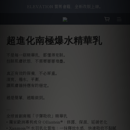
ELEVATION 質男會籍，全新改版上線。
ELEVATION 質男會籍，全新改版上線。
洗面乳舊換新，一起守護我們唯一的地球。
ELEVATION 質男會籍，全新改版上線。
超進化南極爆水精華乳
不是每一瓶精華乳，都懂得克制。
控制肌膚狀態，不需要層層堆疊。
真正有效的保養，不必厚重。
清爽、爆水、平衡，
讓肌膚維持應有的穩定。
越是簡單，越難做到。
—
全球首創南極「子彈吸收」精華乳
‣ 獨家歐洲專利成分 Ollantein®：修護、保濕、延緩老化
‣ Xanmois™ 水羽乳化質地：一抹釋放水感，快速吸收不黏膩