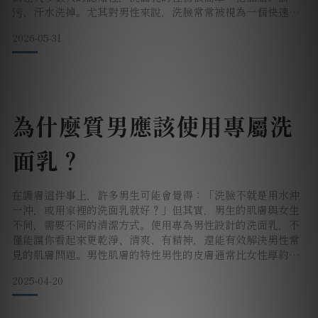
污、汗水洗掉。尤其對男性來說，洗臉常常被視為一個快速、
直接、功能性的步驟。洗得乾淨就好。但 BOWIL 對清潔的理
2026-05-31
解，不只如此。 我們認為，真正好的清潔，不只是把東西洗
掉，而是讓肌膚在洗完之後，仍然維持在一個穩定、舒服、可
以開始後續保養的狀態。因為清潔不是保養之前的雜事。清
潔，是保
為什麼質男應該使用專屬洗
面乳？
在護膚這件事上，許多男生可能會覺得：「洗臉不就是用水沖
一沖，或用家裡的洗面乳就好？」但其實，男生的肌膚與女生
不同，需要不同的清潔方式。使用專為男性設計的洗面乳，不
僅能讓你看起來更乾淨、清爽、有精神，還能有效解決男性常
見的肌膚問題。男性肌膚的特性男性的皮膚通常比女性厚約
25%，皮脂腺更活躍，出油量也更多，這意味著毛孔更容易堵
2025-04-20
塞，出現痘痘、粉刺等問題。此外，男性經常刮鬍，容易造成
肌膚敏感或受損，因此需要特別的呵護。男性的肌膚與女性在
結構與生理特性上有明顯差異，因此在清潔與保養的需求上也