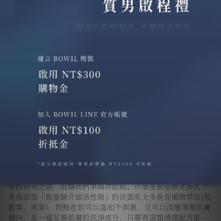
前文有稍微提到的SLS、SLES，是什麼東西呢？它是一種市
面上清潔產品常使用到的「介面活性劑」以及「乳化劑」，主
要功能就是去除油脂和附著異物，並幫助產品中的所有成分混
和均勻。不過近年開始有提倡「不使用SLS、SLES」，這篇
帶你了解它是什麼、以及為什麼會被說少用的原因，快拿起身
邊的清潔用品，一起看看吧! SLSSodium Lauryl Sulfate(簡
2024-03-12
稱SLS)，十二烷基硫酸鈉主要由石油、椰子油、棕櫚油萃取而
來，因其容易起泡的特性而被廣泛使用，幾乎7-8成的清潔用品
都有使用到此成分。 SLE
胺基酸洗面乳，為什麼深受
質男喜愛？
近幾年，許多人都在推薦胺基酸洗面乳，它究竟是什麼?有什麼
樣的特別之處，就讓我們來與你說說。什麼是胺基酸洗面乳？
是指添加「胺基酸介面活性劑」的洗面乳大多是從植物萃取(如
甜菜、燕麥)，特點在於可以溫和不刺激，又可以深層清潔肌膚
髒污，是一種友善肌膚的洗淨成分，只要有這類清潔配方都能