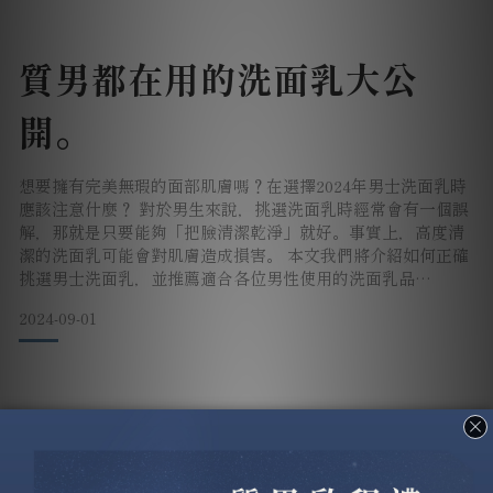
截然不同。首先
質男都在用的洗面乳大公
開。
想要擁有完美無瑕的面部肌膚嗎？在選擇2024年男士洗面乳時
應該注意什麼？ 對於男生來說，挑選洗面乳時經常會有一個誤
解，那就是只要能夠「把臉清潔乾淨」就好。事實上，高度清
潔的洗面乳可能會對肌膚造成損害。 本文我們將介紹如何正確
挑選男士洗面乳，並推薦適合各位男性使用的洗面乳品
牌！ 2024年男士洗面乳如何選擇？ 市場上的男士洗面乳品牌
2024-09-01
多樣且價格各異，選擇時應該考慮以下幾點： 了解肌膚類型
男性的肌膚與女性有顯著差異，男性肌膚通常更易出油和長
痘。如果你與女性（如女友、妻子或母親）共用洗面乳，女
SLS/SLES是什麼？