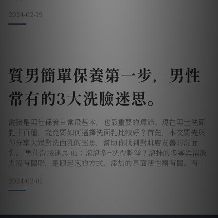
被稱作胺基酸洗面乳。且要挑選濃度夠、無添加SLS及SLES
2024-02-19
等刺激成分的胺基酸洗面乳。什麼膚質適合使用?胺基酸洗面乳
適合全膚質添加濃度足夠的胺基酸洗面乳，與人體肌膚原本的
狀態接近，其刺激性小的特性，適合每個膚質使用，可以幫助
肌
質男簡單保養第一步，男性
常有的3大洗臉迷思。
洗臉是男仕保養日常最基本，也最重要的環節。現在男士洗面
乳千百種，究竟要如何選擇洗面乳比較好？首先，本文要先與
你分享大眾對洗面乳的迷思，幫助你找到對肌膚友善的洗面
乳。 男仕洗臉迷思 01：泡泡多=洗得乾淨？泡抹的多寡與清潔
力沒有關聯，是跟起泡的方式、添加的界面活性劑有關。有部
分產品為了有起泡作用，添加了對肌膚過於刺激的界面活動劑
2024-02-01
(例如:皂鹼)，反而變得過度清潔肌膚，長久下來會變得敏感、
易受刺激，因此不建議以起泡多作為選擇的條件，而是選擇較
為單純且刺激成分少的洗面乳。 男仕洗臉迷思 02：用熱水洗臉